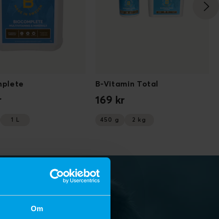
plete
B-Vitamin Total
r
169 kr
1 L
450 g
2 kg
Om