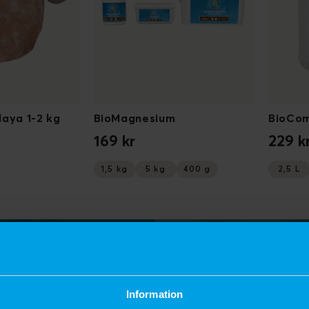
laya 1-2 kg
BioMagnesium
BioCom
169 kr
229 k
1,5 kg
5 kg
400 g
2,5 L
Information