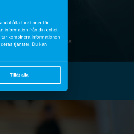
andahålla funktioner för
n information från din enhet
HUND & KATT
 tur kombinera informationen
ptäck våra produkter till husdjur.
 deras tjänster. Du kan
UPPTÄCK
r djur
Tillåt alla