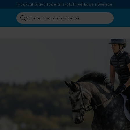
Högkvalitativa fodertillskott tillverkade i Sverige