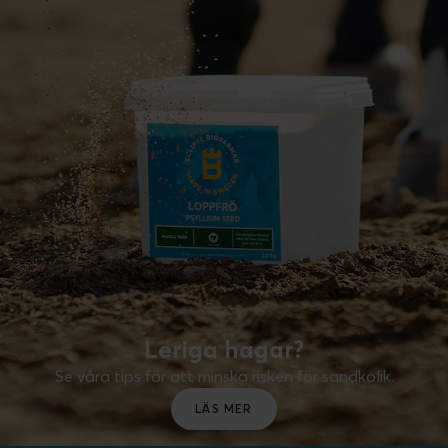
Leriga hagar?
Se våra tips för att minska risken för sandkolik.
LÄS MER