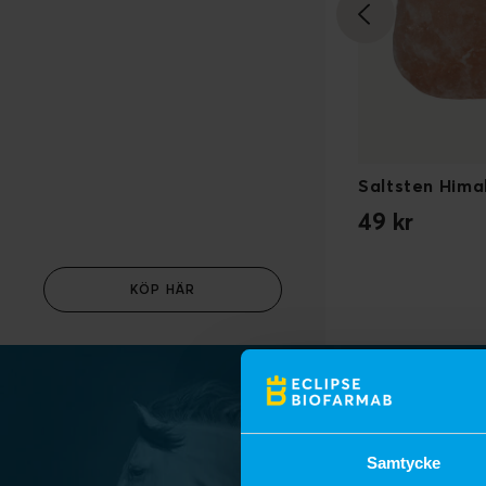
Kiselgur Forte
Saltsten Hima
179 kr
49 kr
2 kg
500 g
KÖP HÄR
Samtycke