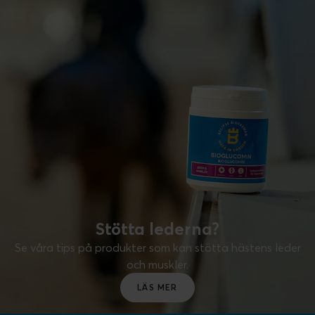
Stötta lederna?
Se våra tips på produkter som kan stötta hästens leder
och muskler.
LÄS MER