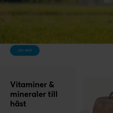
LÄS MER
Vitaminer &
mineraler till
häst