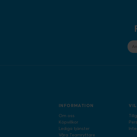
INFORMATION
VI
Om oss
Till
Köpvillkor
Per
Lediga tjänster
Inte
Våra Teamryttare