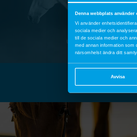
Denna webbplats använder 
Vi använder enhetsidentifierar
sociala medier och analysera 
HÄST
till de sociala medier och a
Upptäck våra produkter till häs
med annan information som du 
UPPTÄCK
närsomhelst ändra ditt samt
Skapa
Avvisa