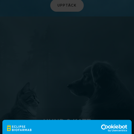
UPPTÄCK
HUND & KATT
Upptäck våra produkter till husdjur.