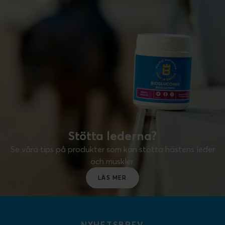
Stötta lederna?
Se våra tips på produkter som kan stötta hästens leder
och muskler.
LÄS MER
NYHETSBREV