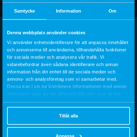
UPPTÄCK
Samtycke
Information
Om
Denna webbplats använder cookies
Vi använder enhetsidentifierare för att anpassa innehållet
och annonserna till användarna, tillhandahålla funktioner
för sociala medier och analysera vår trafik. Vi
vidarebefordrar även sådana identifierare och annan
Skapat med stark
information från din enhet till de sociala medier och
annons- och analysföretag som vi samarbetar med.
passion för djur och
Dessa kan i sin tur kombinera informationen med annan
information som du har tillhandahållit eller som de har
djurens hälsa.
samlat in när du har använt deras tjänster. Du kan
närsomhelst ändra ditt samtycke.
Tillåt alla
Anpassa