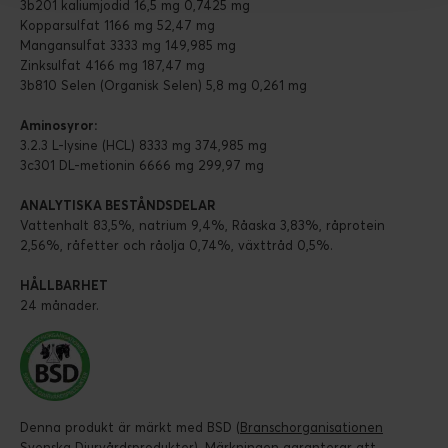
3b201 kaliumjodid 16,5 mg 0,7425 mg
Kopparsulfat 1166 mg 52,47 mg
Mangansulfat 3333 mg 149,985 mg
Zinksulfat 4166 mg 187,47 mg
3b810 Selen (Organisk Selen) 5,8 mg 0,261 mg
Aminosyror:
3.2.3 L-lysine (HCL) 8333 mg 374,985 mg
3c301 DL-metionin 6666 mg 299,97 mg
ANALYTISKA BESTÅNDSDELAR
Vattenhalt 83,5%, natrium 9,4%, Råaska 3,83%, råprotein
2,56%, råfetter och råolja 0,74%, växttråd 0,5%.
HÅLLBARHET
24 månader.
Denna produkt är märkt med BSD (
Branschorganisationen
Svenska Djurvårdsprodukter
). Märkningen garanterar att