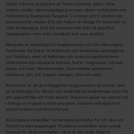
hästar inte kan producera de flesta vitaminer själva. Varje
vitamin stödjer olika kroppsliga processer, såsom metabolism och
förbränning. Exempelvis fungerar C-vitamin och E-vitamin som
antioxidanter, medan B12 och folsyra är viktiga för bildandet av
röda blodkroppar. Brist på vitaminer kan leda till specifika
hälsoproblem, men även överskott kan vara skadligt.
Mineraler är väsentliga för kroppens kemi och för olika organs
funktioner. De bidrar till skelettets och musklernas uppbyggnad
och funktion, samt till ledhälsan och andra kroppsfunktioner.
Makromineraler inkluderar kalcium, fosfor, magnesium, natrium,
kalium och kisel. Mikromineraler, även kallade spårämnen,
inkluderar järn, jod, koppar, mangan, zink och selen.
Aminosyror är de grundläggande byggstenarna i proteiner, som
är nödvändiga för tillväxt och underhåll av muskelmassa samt för
att upprätthålla ett friskt skelett. Proteiner spelar en central roll
i många av kroppens vitala processer, inklusive cellreparation,
enzymfunktion och immunförsvar.
BioComplete innehåller fermenterad jästkultur för att öka och
förbättra näringsupptaget. Produkten innehåller även svensk
honung för ökad smaklighet, vilket är det enda tillsatta