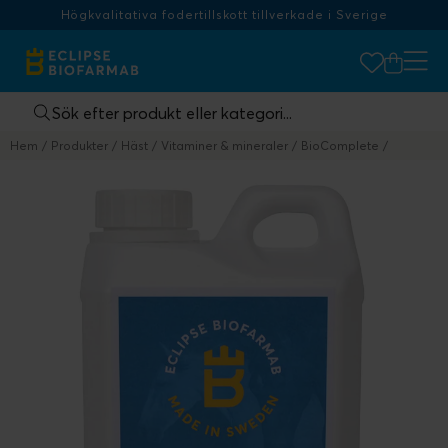
Högkvalitativa fodertillskott tillverkade i Sverige
Hem
Produkter
Häst
Vitaminer & mineraler
BioComplete