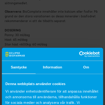
sötningsmedlet.
Observera
: BioComplete innehåller inte kalcium eller fosfor. På
grund av den stora variationen av dessa mineraler i basfodret
rekommenderar vi att de tillsätts separat.
DOSERING
Ponny: 30 ml/dag
Häst: 45 ml/dag
Stor häst <600kg: 60 ml/dag
Vid hård ansträngning öka doseringen med 15 ml/dag.
Omskakas väl före användning!
Blandas väl i kraftfodret i direkt anslutning till utfodringen.
Samtycke
Information
Om
STORLEK
604038 1 l = 22 dagsgivor vid 45 ml/dag
603411 2,5 l = 55 dagsgivor vid 45 ml/dag
Denna webbplats använder cookies
603412 5 l = 110 dagsgivor vid 45 ml/dag
Vi använder enhetsidentifierare för att anpassa innehållet
Till 1L dunken medföljer doseringsmått i korken. Till 2,5L och 5L
och annonserna till användarna, tillhandahålla funktioner
kan Biofarmabs dospump användas för att underlätta
för sociala medier och analysera vår trafik. Vi
doseringen, köps separat.