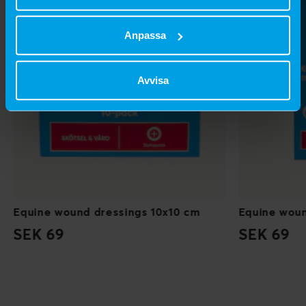
Anpassa
Avvisa
Equine wound dressings 10x10 cm
Equine woun
SEK 69
SEK 69