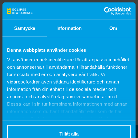
PRODUCT DESCRIPTION
Sterile dressing for animals, used for wound cleansing and
dressing changes.
Samtycke
Information
Om
Individually wrapped.
Denna webbplats använder cookies
Available in two different sizes.
Vi använder enhetsidentifierare för att anpassa innehållet
SPECIFICATIONS
och annonserna till användarna, tillhandahålla funktioner
för sociala medier och analysera vår trafik. Vi
vidarebefordrar även sådana identifierare och annan
information från din enhet till de sociala medier och
Populära produkter
annons- och analysföretag som vi samarbetar med.
Dessa kan i sin tur kombinera informationen med annan
information som du har tillhandahållit eller som de har
samlat in när du har använt deras tjänster. Du kan
närsomhelst ändra ditt samtycke.
Tillåt alla