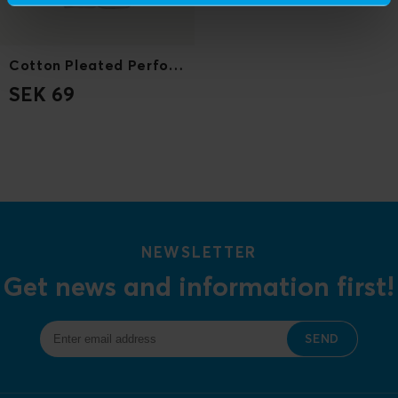
Cotton Pleated Perforated
SEK 69
NEWSLETTER
Get news and information first!
SEND