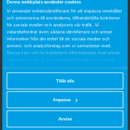
Denna webbplats använder cookies
Vi använder enhetsidentifierare för att anpassa innehållet
och annonserna till användarna, tillhandahålla funktioner
för sociala medier och analysera vår trafik. Vi
Cotton hard-compressed 1kg
Pleated cotton
vidarebefordrar även sådana identifierare och annan
information från din enhet till de sociala medier och
SEK 249
SEK 249
annons- och analysföretag som vi samarbetar med.
Dessa kan i sin tur kombinera informationen med annan
information som du har tillhandahållit eller som de har
samlat in när du har använt deras tjänster. Du kan
närsomhelst ändra ditt samtycke.
Tillåt alla
Anpassa
Avvisa