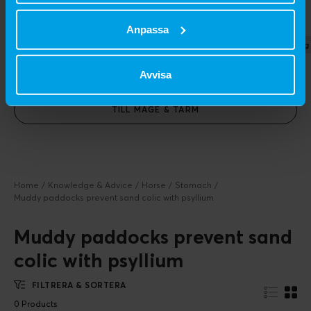
SEK 449
SEK 499
Anpassa
2,5 kg
25 kg
5 kg
2,5 kg
5 kg
Avvisa
TILL MAGE & TARM
Home
Knowledge & Advice
Horse
Stomach
Muddy paddocks prevent sand colic with psyllium
Muddy paddocks prevent sand
colic with psyllium
FILTRERA & SORTERA
0 Products