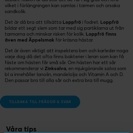
vilket i förlängningen kan samlas i tarmen och orsaka
sandkolik.
Det är då bra att tillsätta
Loppfrö
i fodret.
Loppfrö
bildar ett segt slem som tar med sig partiklarna ut från
tarmarna och minskar risken för kolik.
Loppfrö finns
även med Äppelsmak
för kräsna hästar.
Det är även viktigt att inspektera ben och karleder noga
varje dag då det ofta finns bakterier i leran som kan få
fäste om hästen får små sår. Om hästen har ett sår
rekommenderar vi
Zinksalva
, en mjukgörande salva som
bl a innehåller lanolin, mandelolja och Vitamin A och D.
Den passar bra till alla sår och extra bra till mugg.
TILLBAKA TILL FRÅGOR & SVAR
Våra tips