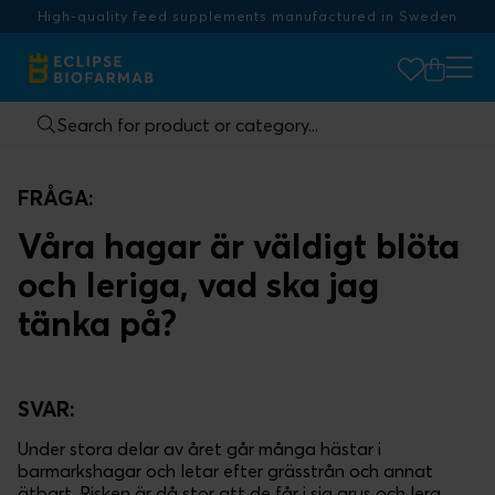
High-quality feed supplements manufactured in Sweden
FRÅGA:
Våra hagar är väldigt blöta
och leriga, vad ska jag
tänka på?
SVAR:
Under stora delar av året går många hästar i
barmarkshagar och letar efter grässtrån och annat
ätbart. Risken är då stor att de får i sig grus och lera