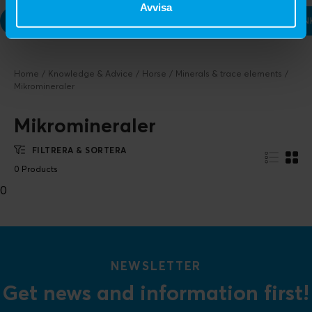
Avvisa
LÄS MER OM: MAKROMINERALER
MINERALERNAS FUN
Home
Knowledge & Advice
Horse
Minerals & trace elements
Mikromineraler
Mikromineraler
FILTRERA & SORTERA
0 Products
0
NEWSLETTER
Get news and information first!