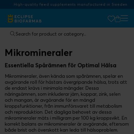
High-quality feed supplements manufactured in Sweden
Mikromineraler
Essentiella Spårämnen för Optimal Hälsa
Mikromineraler, även kända som spårämnen, spelar en
avgörande roll för hästars övergripande hälsa, trots att
de endast krävs i minimala mängder. Dessa
näringsämnen, som inkluderar järn, koppar, zink, selen
och mangan, är avgörande för en mängd
kroppsfunktioner, från immunförsvaret till metabolism
och reproduktion. Det dagliga behovet av dessa
mikromineraler mäts i milligram per 100 kg kroppsvikt. En
korrekt balans av mikromineraler är avgörande, eftersom
både brist och överskott kan leda till hälsoproblem.