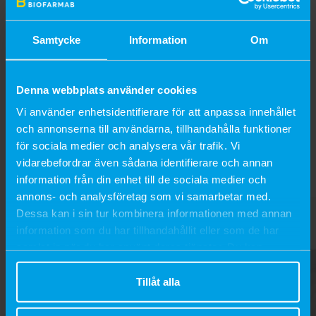
convenient way with this practical weight tape.
By placing the tape around the horse at the girth and following
Samtycke
Information
Om
the information printed directly on the tape, the horse’s weight
is read quickly and easily.
The tape ranges from 37 to 603 kg, or 50 to 232 cm, making it
Denna webbplats använder cookies
easier to track the horse’s condition and health over time.
Vi använder enhetsidentifierare för att anpassa innehållet
och annonserna till användarna, tillhandahålla funktioner
för sociala medier och analysera vår trafik. Vi
Populära produkter
vidarebefordrar även sådana identifierare och annan
information från din enhet till de sociala medier och
annons- och analysföretag som vi samarbetar med.
Dessa kan i sin tur kombinera informationen med annan
information som du har tillhandahållit eller som de har
samlat in när du har använt deras tjänster. Du kan
närsomhelst ändra ditt samtycke.
Tillåt alla