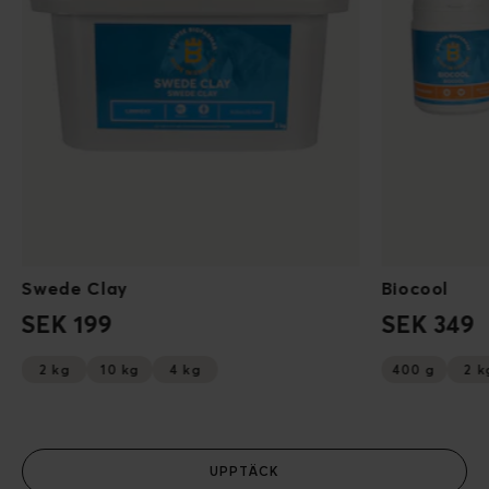
Swede Clay
Biocool
SEK 199
SEK 349
2 kg
10 kg
4 kg
400 g
2 k
UPPTÄCK