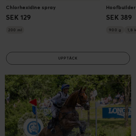
Chlorhexidine spray
Hoofbuilder
SEK 129
SEK 389
200 ml
900 g
1,8 
UPPTÄCK