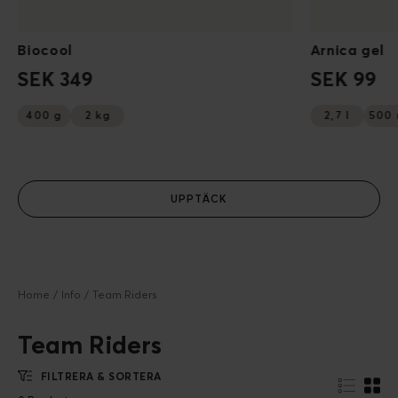
Biocool
Arnica gel
SEK 349
SEK 99
400 g
2 kg
2,7 l
500 
UPPTÄCK
Home
Info
Team Riders
Team Riders
FILTRERA & SORTERA