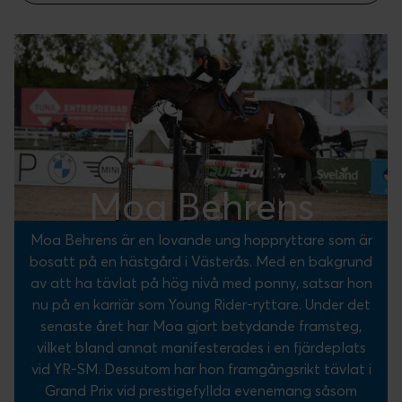
Moa Behrens
Moa Behrens är en lovande ung hoppryttare som är
bosatt på en hästgård i Västerås. Med en bakgrund
av att ha tävlat på hög nivå med ponny, satsar hon
nu på en karriär som Young Rider-ryttare. Under det
senaste året har Moa gjort betydande framsteg,
vilket bland annat manifesterades i en fjärdeplats
vid YR-SM. Dessutom har hon framgångsrikt tävlat i
Grand Prix vid prestigefyllda evenemang såsom