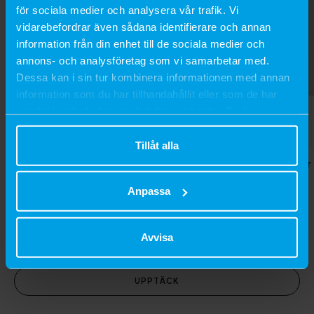
för sociala medier och analysera vår trafik. Vi
vidarebefordrar även sådana identifierare och annan
information från din enhet till de sociala medier och
annons- och analysföretag som vi samarbetar med.
Dessa kan i sin tur kombinera informationen med annan
information som du har tillhandahållit eller som de har
samlat in när du har använt deras tjänster. Du kan
närsomhelst ändra ditt samtycke.
Tillåt alla
Zink Ointment
Apple cider
SEK 159
SEK 469
Anpassa
100 g
225 g
Avvisa
UPPTÄCK