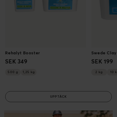
Rehalyt Booster
Swede Clay
SEK 349
SEK 199
500 g
1,25 kg
2 kg
10 
UPPTÄCK