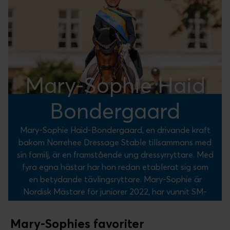
Mary-Sophie Haid
Bondergaard
Mary-Sophie Haid-Bondergaard, en drivande kraft
bakom Norrehee Dressage Stable tillsammans med
sin familj, är en framstående ung dressyrryttare. Med
fyra egna hästar har hon redan etablerat sig som
en betydande tävlingsryttare. Mary-Sophie är
Nordisk Mästare för juniorer 2022, har vunnit SM-
silver samt tagit lagmedaljer i NM och representerat
på EM för ponny, juniorer och Young Riders.
Mary-Sophies favoriter