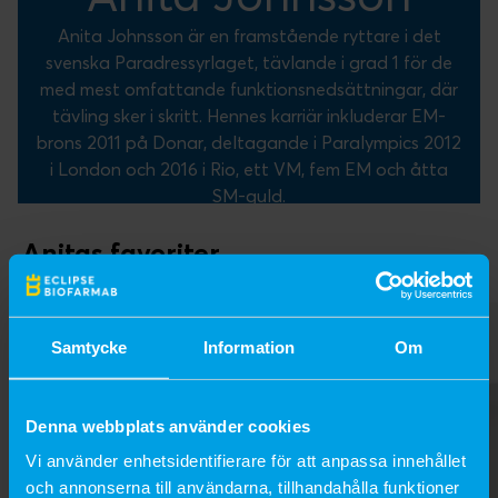
Anita Johnsson är en framstående ryttare i det
svenska Paradressyrlaget, tävlande i grad 1 för de
med mest omfattande funktionsnedsättningar, där
tävling sker i skritt. Hennes karriär inkluderar EM-
brons 2011 på Donar, deltagande i Paralympics 2012
i London och 2016 i Rio, ett VM, fem EM och åtta
SM-guld.
Anitas favoriter
Samtycke
Information
Om
Denna webbplats använder cookies
Vi använder enhetsidentifierare för att anpassa innehållet
och annonserna till användarna, tillhandahålla funktioner