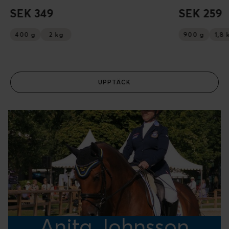
SEK 349
SEK 259
400 g
2 kg
900 g
1,8 
UPPTÄCK
Anita Johnsson