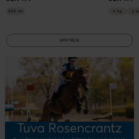
500 ml
6 kg
2 k
UPPTÄCK
Tuva Rosencrantz